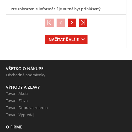
Pre zobrazenie informácií je nutné byť prihlásený
NAČÍTAŤ ĎALŠIE
VŠETKO O NÁKUPE
Obchodné podmienky
VÝHODY A ZĽAVY
Tovar - Akcia
Tovar - Zľava
Tovar - Doprava zdarma
Tovar - Výpredaj
O FIRME