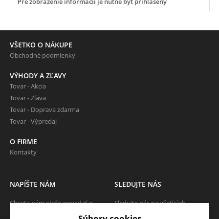
Pre zobrazenie informácií je nutné byť prihlásený
VŠETKO O NÁKUPE
Obchodné podmienky
VÝHODY A ZĽAVY
Tovar - Akcia
Tovar - Zľava
Tovar - Doprava zdarma
Tovar - Výpredaj
O FIRME
Kontakty
NAPÍŠTE NÁM
SLEDUJTE NÁS
Chcete nám niečo povedať o
Sledujte nás na všetkých
našich produktoch alebo e-
sociálnych sieťach, nech Vám nič
Súbory cookies