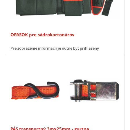
OPASOK pre sádrokartonárov
Pre zobrazenie informácií je nutné byť prihlásený
PÁS transportný 3mx25mm - gurtna