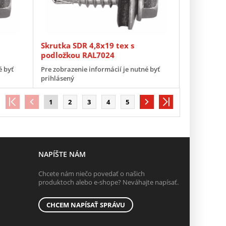
Skrutka SDR 4,8x19 tex s
podložkou RAL7024
é byť
Pre zobrazenie informácií je nutné byť
prihlásený
1
2
3
4
5
NAPÍŠTE NÁM
Chcete nám niečo povedať o našich
produktoch alebo e-shope? Neváhajte napísať.
CHCEM NAPÍSAŤ SPRÁVU