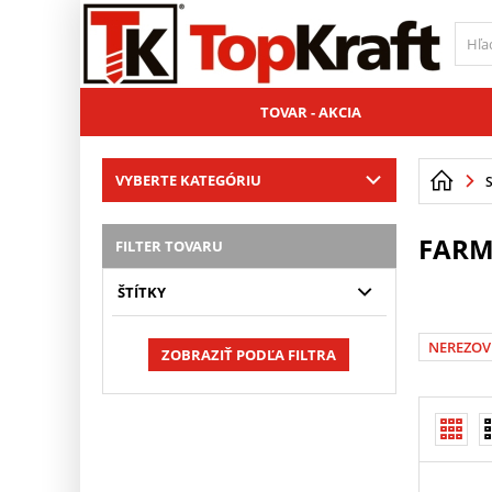
TOVAR - AKCIA
VYBERTE KATEGÓRIU
FARM
FILTER TOVARU
ŠTÍTKY
NEREZOV
ZOBRAZIŤ PODĽA FILTRA