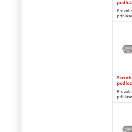
podlo
Pre zobr
prihlás
Skrutk
podlo
Pre zobr
prihlás