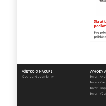
Skrutk
podlo
Pre zobr
prihlás
VŠETKO O NÁKUPE
VÝHODY A
Obchodné podmienky
Tovar - Akci
Tovar - Zľav
Tovar - Do
Tovar - Výp