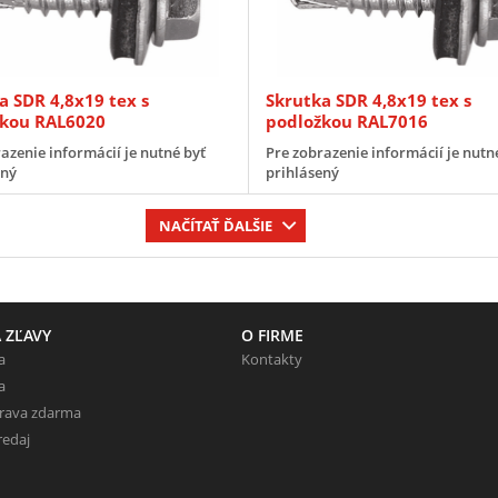
a SDR 4,8x19 tex s
Skrutka SDR 4,8x19 tex s
žkou RAL6020
podložkou RAL7016
azenie informácií je nutné byť
Pre zobrazenie informácií je nutn
ený
prihlásený
NAČÍTAŤ ĎALŠIE
 ZĽAVY
O FIRME
a
Kontakty
a
prava zdarma
redaj