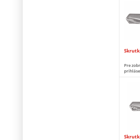
Skrutk
Pre zobr
prihlás
Skrutk