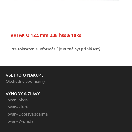
VRTÁK Q 12,5mm 338 hss á 10ks
Pre zobrazenie informácií je nutné byť prihlásený
VŠETKO O NÁKUPE
Obchodné podmienky
VÝHODY A ZĽAVY
Tovar - Akcia
Tovar - Zľava
Tovar - Doprava zdarma
Tovar - Výpredaj