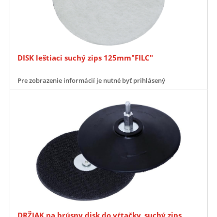
DISK leštiaci suchý zips 125mm"FILC"
Pre zobrazenie informácií je nutné byť prihlásený
DRŽIAK na brúsny disk do vŕtačky, suchý zips