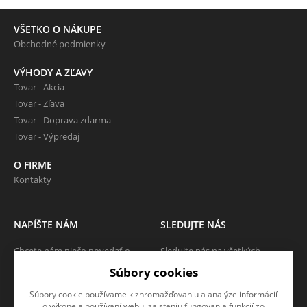
VŠETKO O NÁKUPE
Obchodné podmienky
VÝHODY A ZĽAVY
Tovar - Akcia
Tovar - Zľava
Tovar - Doprava zdarma
Tovar - Výpredaj
O FIRME
Kontakty
NAPÍŠTE NÁM
SLEDUJTE NÁS
Chcete nám niečo povedať o
Sledujte nás na všetkých
našich produktoch alebo e-
sociálnych sieťach, nech Vám nič
Súbory cookies
shope? Neváhajte napísať.
neunikne!
Súbory cookie používame k zhromažďovaniu a analýze informácií
CHCEM NAPÍSAŤ SPRÁVU
o výkone a používaní webu, zaisteniu fungovania funkcií zo