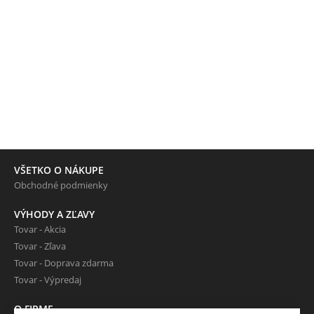
VŠETKO O NÁKUPE
Obchodné podmienky
VÝHODY A ZĽAVY
Tovar - Akcia
Tovar - Zľava
Tovar - Doprava zdarma
Tovar - Výpredaj
O FIRME