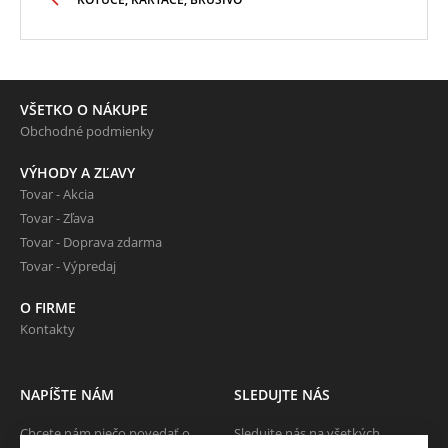
VŠETKO O NÁKUPE
Obchodné podmienky
VÝHODY A ZĽAVY
Tovar - Akcia
Tovar - Zľava
Tovar - Doprava zdarma
Tovar - Výpredaj
O FIRME
Kontakty
NAPÍŠTE NÁM
SLEDUJTE NÁS
Chcete nám niečo povedať o
Sledujte nás na všetkých