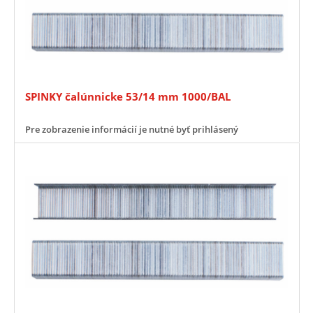
SPINKY čalúnnicke 53/14 mm 1000/BAL
Pre zobrazenie informácií je nutné byť prihlásený