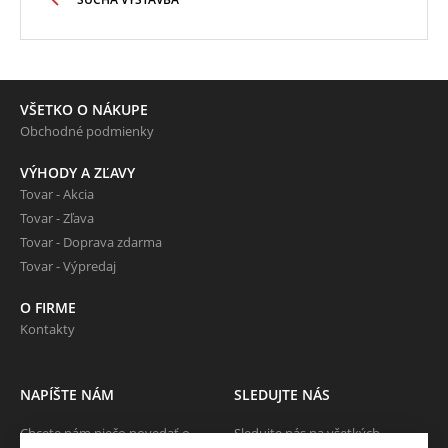
VŠETKO O NÁKUPE
Obchodné podmienky
VÝHODY A ZĽAVY
Tovar - Akcia
Tovar - Zľava
Tovar - Doprava zdarma
Tovar - Výpredaj
O FIRME
Kontakty
NAPÍŠTE NÁM
SLEDUJTE NÁS
Chcete nám niečo povedať o
Sledujte nás na všetkých