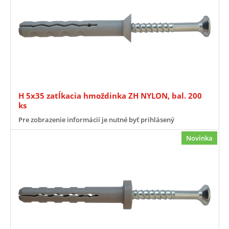
H 5x35 zatĺkacia hmoždinka ZH NYLON, bal. 200
ks
Pre zobrazenie informácií je nutné byť prihlásený
Novinka