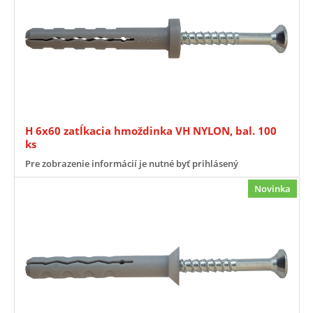
H 6x60 zatĺkacia hmoždinka VH NYLON, bal. 100
ks
Pre zobrazenie informácií je nutné byť prihlásený
Novinka