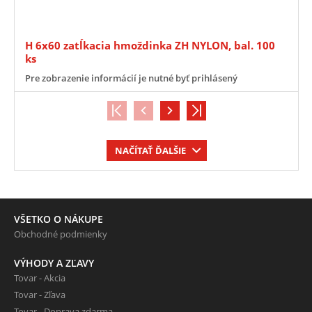
H 6x60 zatĺkacia hmoždinka ZH NYLON, bal. 100
ks
Pre zobrazenie informácií je nutné byť prihlásený
NAČÍTAŤ ĎALŠIE
VŠETKO O NÁKUPE
Obchodné podmienky
VÝHODY A ZĽAVY
Tovar - Akcia
Tovar - Zľava
Tovar - Doprava zdarma